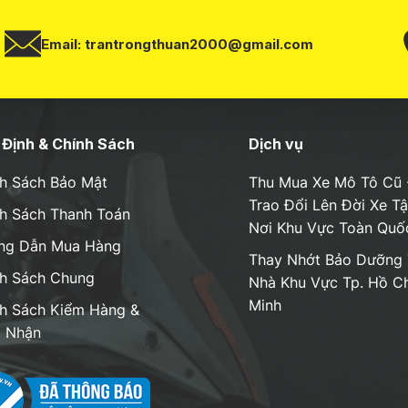
Email:
trantrongthuan2000@gmail.com
Định & Chính Sách
Dịch vụ
h Sách Bảo Mật
Thu Mua Xe Mô Tô Cũ 
Trao Đổi Lên Đời Xe T
h Sách Thanh Toán
Nơi Khu Vực Toàn Quố
ng Dẫn Mua Hàng
Thay Nhớt Bảo Dưỡng 
h Sách Chung
Nhà Khu Vực Tp. Hồ Ch
Minh
h Sách Kiểm Hàng &
o Nhận