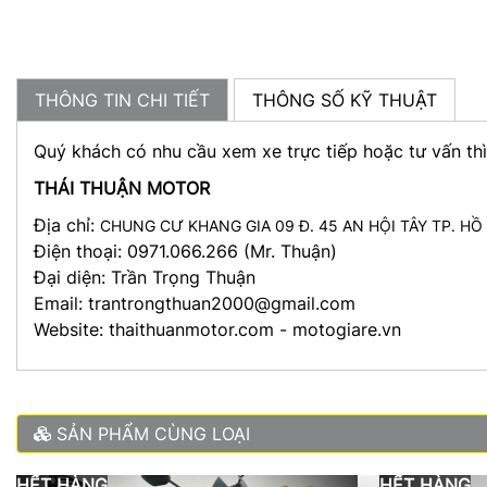
THÔNG TIN CHI TIẾT
THÔNG SỐ KỸ THUẬT
Quý khách có nhu cầu xem xe trực tiếp hoặc tư vấn thì 
THÁI THUẬN MOTOR
Địa chỉ:
CHUNG CƯ KHANG GIA 09 Đ. 45 AN HỘI TÂY TP. HỒ
Điện thoại: 0971.066.266 (Mr. Thuận)
Đại diện: Trần Trọng Thuận
Email: trantrongthuan2000@gmail.com
Website: thaithuanmotor.com - motogiare.vn
SẢN PHẨM CÙNG LOẠI
HẾT HÀNG
HẾT HÀNG