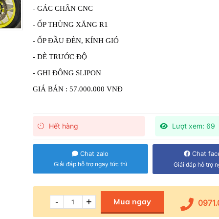
- GÁC CHÂN CNC 
- ỐP THÙNG XĂNG R1 
- ỐP ĐẦU ĐÈN, KÍNH GIÓ 
- DÈ TRƯỚC ĐỘ 
- GHI ĐÔNG SLIPON 
GIÁ BÁN : 57.000.000 VNĐ 
Hết hàng
Lượt xem: 69
Chat zalo
Chat fac
Giải đáp hỗ trợ ngay tức thì
Giải đáp hỗ trợ n
-
+
Mua ngay
0971.