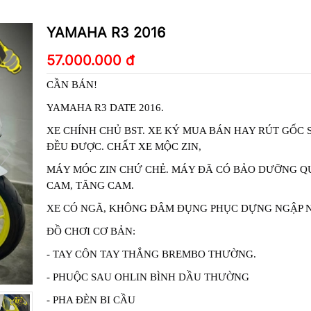
YAMAHA R3 2016
57.000.000 đ
CẦN BÁN! 
Y
AMAHA R3 DATE 2016. 
XE CHÍNH CHỦ BST. XE KÝ MUA BÁN HAY RÚT GỐC 
ĐỀU ĐƯỢC. CHẤT XE MỘC ZIN, 
MÁY MÓC ZIN CHỨ CHẺ. MÁY ĐÃ CÓ BẢO DƯỠNG QU
CAM, TĂNG CAM. 
XE CÓ NGÃ, KHÔNG ĐÂM ĐỤNG PHỤC DỰNG NGẬP N
ĐỒ CHƠI CƠ BẢN: 
- TAY CÔN TAY THẮNG BREMBO THƯỜNG. 
- PHUỘC SAU OHLIN BÌNH DẦU THƯỜNG 
- PHA ĐÈN BI CẦU 