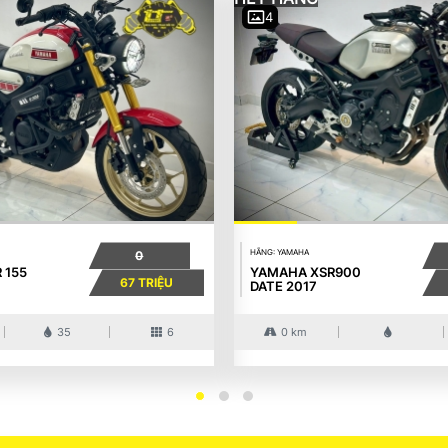
4
HÃNG: YAMAHA
0
 155
YAMAHA XSR900
67 TRIỆU
DATE 2017
35
6
0 km