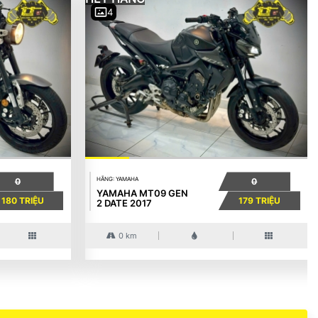
4
HÃNG: YAMAHA
0
0
YAMAHA MT09 GEN
180 TRIỆU
179 TRIỆU
2 DATE 2017
0 km