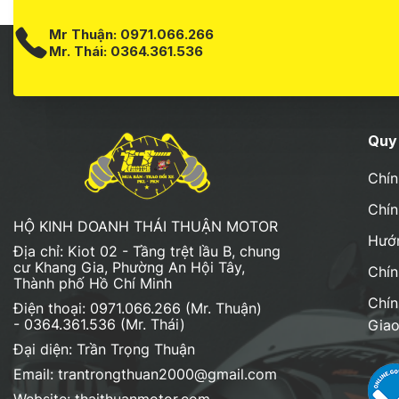
Mr Thuận:
0971.066.266
Mr. Thái:
0364.361.536
Quy 
Chín
Chín
HỘ KINH DOANH THÁI THUẬN MOTOR
Hướ
Địa chỉ: Kiot 02 - Tầng trệt lầu B, chung
cư Khang Gia, Phường An Hội Tây,
Chín
Thành phố Hồ Chí Minh
Chín
Điện thoại: 0971.066.266 (Mr. Thuận)
- 0364.361.536 (Mr. Thái)
Gia
Đại diện: Trần Trọng Thuận
Email: trantrongthuan2000@gmail.com