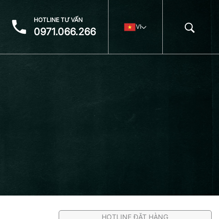
HOTLINE TƯ VẤN
VI
0971.066.266
HOTLINE ĐẶT HÀNG