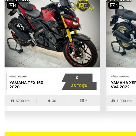
4
4
HÃNG: YAMAHA
HÃNG: YAMAHA
0
YAMAHA TFX 150
YAMAHA XSR
35 TRIỆU
2020
VVA 2022
6700 km
30
6
11000 km