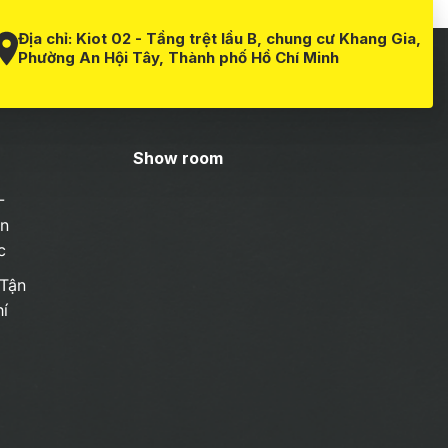
Địa chỉ:
Kiot 02 - Tầng trệt lầu B, chung cư Khang Gia,
Phường An Hội Tây, Thành phố Hồ Chí Minh
Show room
-
ận
c
Tận
í