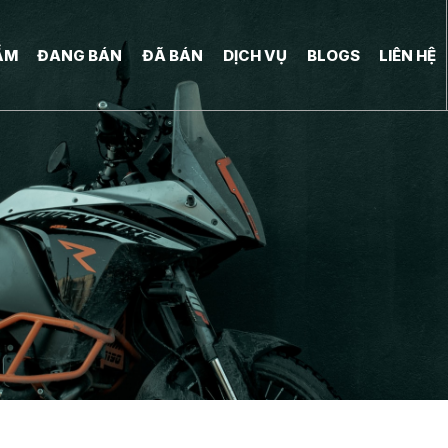
ẨM
ĐANG BÁN
ĐÃ BÁN
DỊCH VỤ
BLOGS
LIÊN HỆ