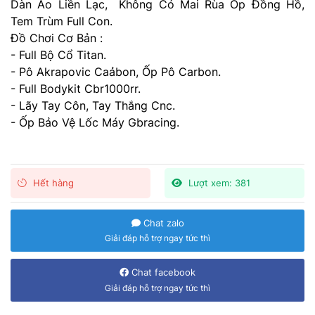
Dàn Áo Liền Lạc, Không Có Mai Rùa Ốp Đồng Hồ,
Tem Trùm Full Con.
Đồ Chơi Cơ Bản :
- Full Bộ Cổ Titan.
- Pô Akrapovic Caảbon, Ốp Pô Carbon.
- Full Bodykit Cbr1000rr.
- Lãy Tay Côn, Tay Thắng Cnc.
- Ốp Bảo Vệ Lốc Máy Gbracing.
Hết hàng
Lượt xem: 381
Chat zalo
Giải đáp hỗ trợ ngay tức thì
Chat facebook
Giải đáp hỗ trợ ngay tức thì