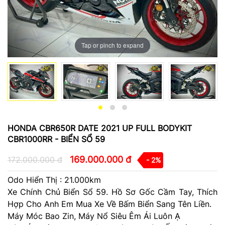
Tap or pinch to expand
HONDA CBR650R DATE 2021 UP FULL BODYKIT
CBR1000RR - BIỂN SỔ 59
169.000.000 đ
172.000.000 đ
- 2%
Odo Hiển Thị : 21.000km
Xe Chính Chủ Biển Sổ 59. Hồ Sơ Gốc Cầm Tay, Thích
Hợp Cho Anh Em Mua Xe Về Bấm Biển Sang Tên Liền.
Máy Móc Bao Zin, Máy Nổ Siêu Êm Ái Luôn Ạ