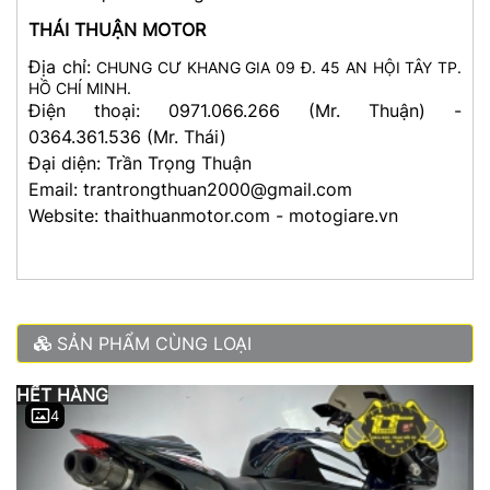
THÁI THUẬN MOTOR
Địa chỉ:
CHUNG CƯ KHANG GIA 09 Đ. 45 AN HỘI TÂY TP.
HỒ CHÍ MINH.
Điện thoại: 0971.066.266 (Mr. Thuận) -
0364.361.536 (Mr. Thái)
Đại diện: Trần Trọng Thuận
Email: trantrongthuan2000@gmail.com
Website: thaithuanmotor.com - motogiare.vn
SẢN PHẨM CÙNG LOẠI
HẾT HÀNG
4