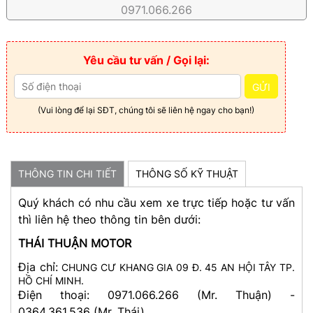
0971.066.266
Yêu cầu tư vấn / Gọi lại:
GỬI
(Vui lòng để lại SĐT, chúng tôi sẽ liên hệ ngay cho bạn!)
THÔNG TIN CHI TIẾT
THÔNG SỐ KỸ THUẬT
Quý khách có nhu cầu xem xe trực tiếp hoặc tư vấn
thì liên hệ theo thông tin bên dưới:
THÁI THUẬN MOTOR
Địa chỉ:
CHUNG CƯ KHANG GIA 09 Đ. 45 AN HỘI TÂY TP.
HỒ CHÍ MINH.
Điện thoại: 0971.066.266 (Mr. Thuận) -
0364.361.536 (Mr. Thái)