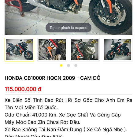
Tap or pinch to expand
HONDA CB1000R HQCN 2009 - CAM ĐỎ
115.000.000 đ
Xe Biển Số Tỉnh Bao Rút Hồ Sơ Gốc Cho Anh Em Ra
Tên Mọi Miền Tổ Quốc.
Odo Chuẩn 41.000 Km. Xe Cực Chất Và Cứng Cáp
Máy Móc Bao Zin Chưa Rớt Đầu.
Xe Bao Không Tai Nạn Đâm Đụng ( Xe Có Ngã Nhẹ ).
Dàn Ngoài Còn Đẹp 87%.