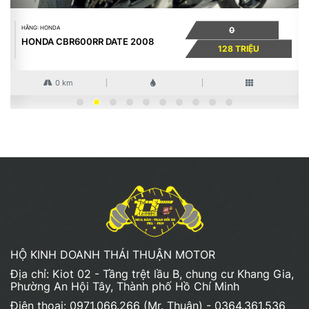
HÃNG: HONDA
0
HONDA CBR600RR DATE 2008
128 TRIỆU
0 km
HỘ KINH DOANH THÁI THUẬN MOTOR
Địa chỉ: Kiot 02 - Tầng trệt lầu B, chung cư Khang Gia,
Phường An Hội Tây, Thành phố Hồ Chí Minh
Điện thoại: 0971.066.266 (Mr. Thuận) - 0364.361.536