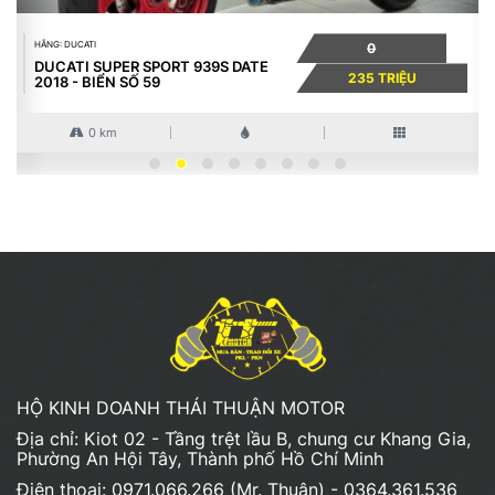
HÃNG: DUCATI
0
DUCATI SUPER SPORT 939S DATE
235 TRIỆU
2018 - BIỂN SỐ 59
0 km
HỘ KINH DOANH THÁI THUẬN MOTOR
Địa chỉ: Kiot 02 - Tầng trệt lầu B, chung cư Khang Gia,
Phường An Hội Tây, Thành phố Hồ Chí Minh
Điện thoại: 0971.066.266 (Mr. Thuận) - 0364.361.536