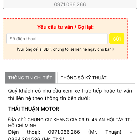
0971.066.266
Yêu cầu tư vấn / Gọi lại:
GỬI
(Vui lòng để lại SĐT, chúng tôi sẽ liên hệ ngay cho bạn!)
THÔNG TIN CHI TIẾT
THÔNG SỐ KỸ THUẬT
Quý khách có nhu cầu xem xe trực tiếp hoặc tư vấn
thì liên hệ theo thông tin bên dưới:
THÁI THUẬN MOTOR
Địa chỉ:
CHUNG CƯ KHANG GIA 09 Đ. 45 AN HỘI TÂY TP.
HỒ CHÍ MINH
Điện thoại: 0971.066.266 (Mr. Thuận) -
0364.361.536 (Mr. Thái)