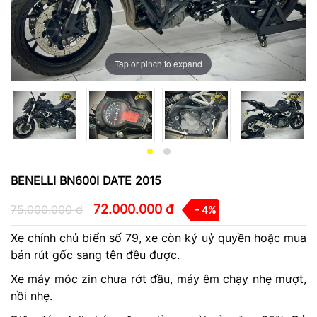
Tap or pinch to expand
BENELLI BN600I DATE 2015
72.000.000 đ
75.000.000 đ
- 4%
Xe chính chủ biển số 79, xe còn ký uỷ quyền hoặc mua
bán rút gốc sang tên đều được.
Xe máy móc zin chưa rớt đầu, máy êm chạy nhẹ mượt,
nồi nhẹ.