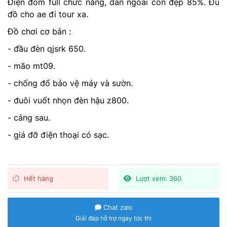
Điện đóm full chức năng, dàn ngoài còn đẹp 85%. Đủ
đồ cho ae đi tour xa.
Đồ chơi cơ bản :
- đầu đèn qjsrk 650.
- mão mt09.
- chống đổ bảo vệ máy và sườn.
- đuôi vuốt nhọn đèn hậu z800.
- cảng sau.
- giá đỡ điện thoại có sạc.
Hết hàng
Lượt xem: 360
Chat zalo
Giải đáp hỗ trợ ngay tức thì