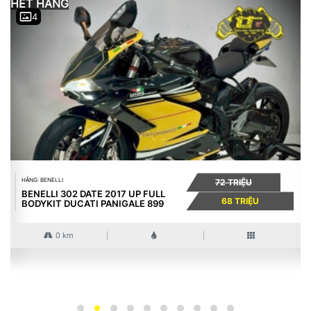
HẾT HÀNG
4
HÃNG: BENELLI
72 TRIỆU
BENELLI 302 DATE 2017 UP FULL
68 TRIỆU
BODYKIT DUCATI PANIGALE 899
0 km