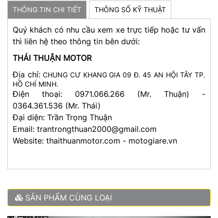
THÔNG TIN CHI TIẾT
THÔNG SỐ KỸ THUẬT
Quý khách có nhu cầu xem xe trực tiếp hoặc tư vấn
thì liên hệ theo thông tin bên dưới:
THÁI THUẬN MOTOR
Địa chỉ:
CHUNG CƯ KHANG GIA 09 Đ. 45 AN HỘI TÂY TP.
HỒ CHÍ MINH.
Điện thoại: 0971.066.266 (Mr. Thuận) -
0364.361.536 (Mr. Thái)
Đại diện: Trần Trọng Thuận
Email: trantrongthuan2000@gmail.com
Website: thaithuanmotor.com - motogiare.vn
SẢN PHẨM CÙNG LOẠI