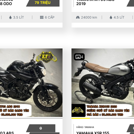
79 TRIỆU
18 ODO
2019
3.5 LÍT
6 CẤP
24000 km
4.5 LÍT
4
HÃNG: YAMAHA
0
03 ABS
YAMAHA XSR 155