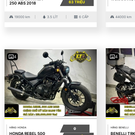
63 TRIỆU
250 ABS 2018
19000 km
3.5 LÍT
6 CẤP
44000 km
4
4
HÃNG: HONDA
HÃNG: BENELLI
0
HONDA REBEL 500
BENELLI TR