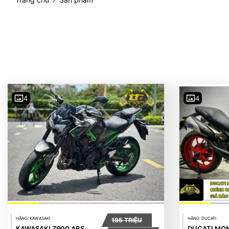
4
4
HÃNG: KAWASAKI
HÃNG: DUCATI
195 TRIỆU
KAWASAKI Z900 ABS
DUCATI MO