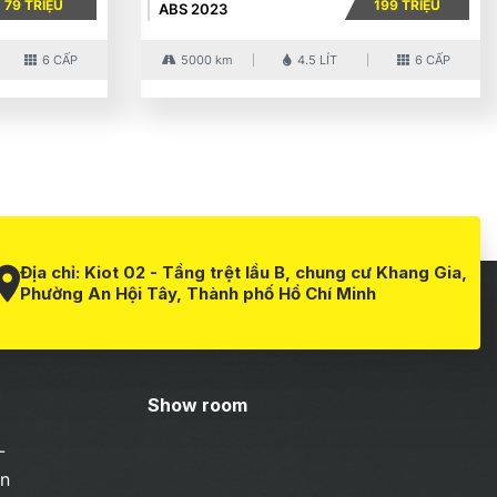
79 TRIỆU
199 TRIỆU
ABS 2023
6 CẤP
5000 km
4.5 LÍT
6 CẤP
Địa chỉ:
Kiot 02 - Tầng trệt lầu B, chung cư Khang Gia,
Phường An Hội Tây, Thành phố Hồ Chí Minh
Show room
-
ận