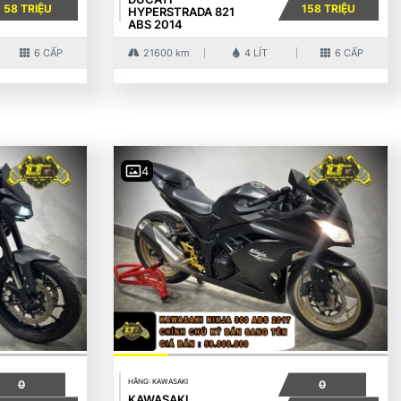
58 TRIỆU
158 TRIỆU
HYPERSTRADA 821
ABS 2014
6 CẤP
21600 km
4 LÍT
6 CẤP
4
HÃNG: KAWASAKI
0
0
KAWASAKI