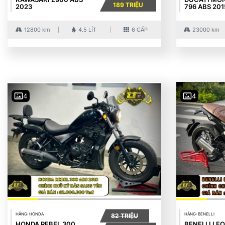
189 TRIỆU
2023
796 ABS 201
12800 km
4.5 LÍT
6 CẤP
23000 km
4
4
HÃNG: HONDA
HÃNG: BENELLI
82 TRIỆU
HONDA REBEL 300
BENELLI LE