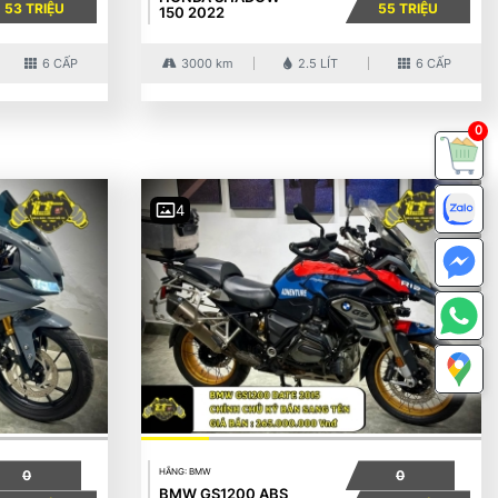
53 TRIỆU
55 TRIỆU
150 2022
6 CẤP
3000 km
2.5 LÍT
6 CẤP
0
4
HÃNG: BMW
0
0
BMW GS1200 ABS