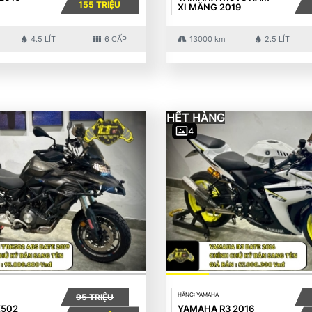
155 TRIỆU
XI MĂNG 2019
4.5 LÍT
6 CẤP
13000 km
2.5 LÍT
HẾT HÀNG
4
HÃNG: YAMAHA
95 TRIỆU
K502
YAMAHA R3 2016