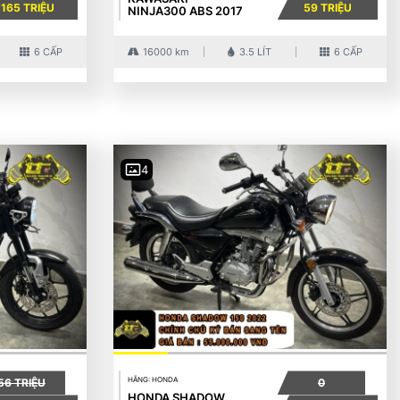
165 TRIỆU
59 TRIỆU
NINJA300 ABS 2017
6 CẤP
16000 km
3.5 LÍT
6 CẤP
4
HÃNG: HONDA
56 TRIỆU
0
HONDA SHADOW