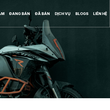
ẨM
ĐANG BÁN
ĐÃ BÁN
DỊCH VỤ
BLOGS
LIÊN HỆ