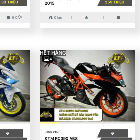
33 TRIỆU
259 TRIỆU
2015
6 CẤP
0 km
HẾT HÀNG
4
HÃNG: KTM
0
0
KTM RC390 ABS