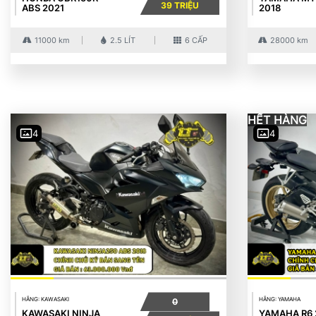
39 TRIỆU
ABS 2021
2018
11000 km
2.5 LÍT
6 CẤP
28000 km
HẾT HÀNG
4
4
HÃNG: KAWASAKI
HÃNG: YAMAHA
0
KAWASAKI NINJA
YAMAHA R6 