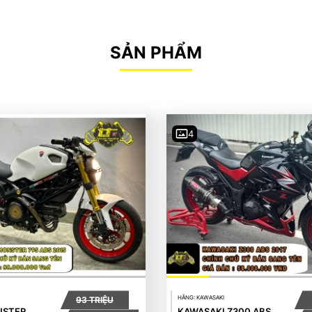
SẢN PHẨM
4
HÃNG: KAWASAKI
93 TRIỆU
NSTER
KAWASAKI Z300 ABS