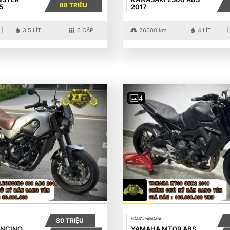
88 TRIỆU
5
2017
3.5 LÍT
6 CẤP
26000 km
4 LÍT
4
HÃNG: YAMAHA
80 TRIỆU
ONCINO
YAMAHA MT09 ABS