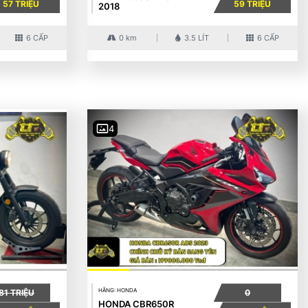
57 TRIỆU
59 TRIỆU
2018
6 CẤP
0 km
3.5 LÍT
6 CẤP
4
HÃNG: HONDA
81 TRIỆU
0
HONDA CBR650R