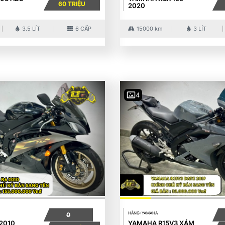
60 TRIỆU
2020
3.5 LÍT
6 CẤP
15000 km
3 LÍT
4
HÃNG: YAMAHA
0
2010
YAMAHA R15V3 XÁM