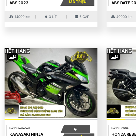
133 TRIỆU
ABS 2023
ABS DATE 2
14000 km
3 LÍT
6 CẤP
40000 km
HẾT HÀNG
HẾT HÀNG
4
4
HÃNG: KAWASAKI
HÃNG: HONDA
0
KAWASAKI NINJA
HONDA REBE