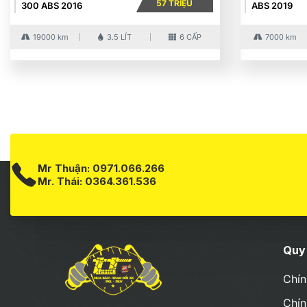
57 TRIỆU
300 ABS 2016
ABS 2019
19000 km
3.5 LÍT
6 CẤP
7000 km
Mr Thuận:
0971.066.266
Mr. Thái:
0364.361.536
Quy 
Chín
Chín