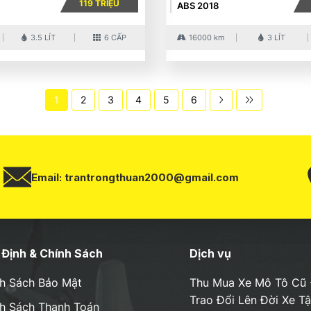
119 TRIỆU
ABS 2018
3.5 LÍT
6 CẤP
16000 km
3 LÍT
1
2
3
4
5
6
Email:
trantrongthuan2000@gmail.com
Định & Chính Sách
Dịch vụ
h Sách Bảo Mật
Thu Mua Xe Mô Tô Cũ 
Trao Đổi Lên Đời Xe T
h Sách Thanh Toán