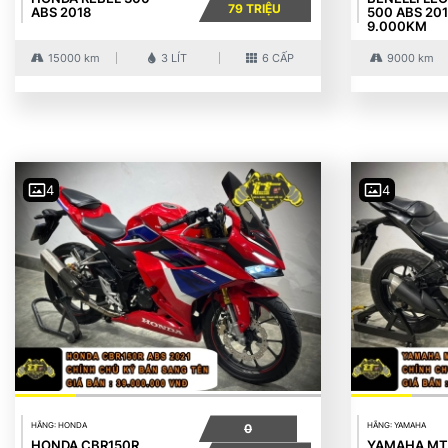
79 TRIỆU
ABS 2018
500 ABS 20
9.000KM
15000 km
3 LÍT
6 CẤP
9000 km
4
4
HÃNG: HONDA
HÃNG: YAMAHA
0
HONDA CBR150R
YAMAHA MT