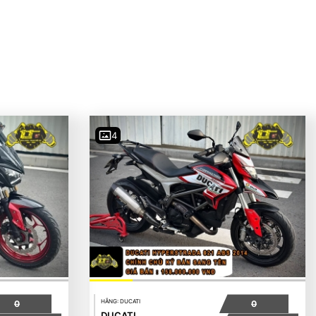
4
HÃNG: DUCATI
0
0
DUCATI