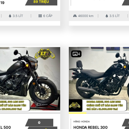
89 TRIỆU
019
3.5 LÍT
6 CẤP
46000 km
3.5 LÍT
4
HÃNG: HONDA
0
L 500
HONDA REBEL 300