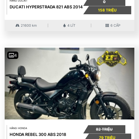
HÃNG: DUCATI
0
DUCATI HYPERSTRADA 821 ABS 2014
158 TRIỆU
21600 km
4 LÍT
6 CẤP
4
HÃNG: HONDA
82 TRIỆU
HONDA REBEL 300 ABS 2018
79 TRIỆU