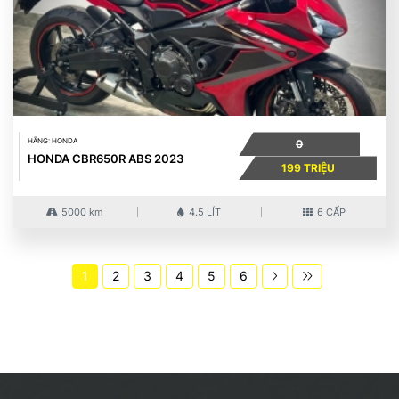
HÃNG: HONDA
0
HONDA CBR650R ABS 2023
199 TRIỆU
5000 km
4.5 LÍT
6 CẤP
1
2
3
4
5
6