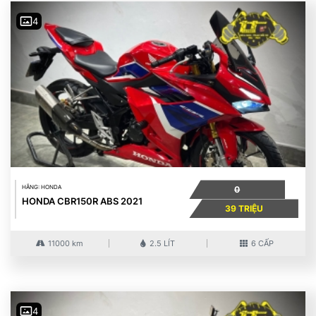
4
HÃNG: HONDA
0
HONDA CBR150R ABS 2021
39 TRIỆU
11000 km
2.5 LÍT
6 CẤP
4