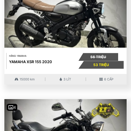
HÃNG: YAMAHA
56 TRIỆU
YAMAHA XSR 155 2020
53 TRIỆU
15000 km
3 LÍT
6 CẤP
4