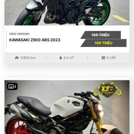
HÃNG: KAWASAKI
195 TRIỆU
KAWASAKI Z900 ABS 2023
189 TRIỆU
12800 km
4.5 LÍT
6 CẤP
4