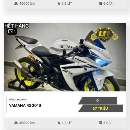
40000 km
3.5 LÍT
6 CẤP
HẾT HÀNG
4
HÃNG: YAMAHA
0
YAMAHA R3 2016
57 TRIỆU
46000 km
3.5 LÍT
6 CẤP