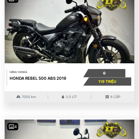
HÃNG: HONDA
0
HONDA REBEL 500 ABS 2019
119 TRIỆU
7000 km
3.5 LÍT
6 CẤP
4