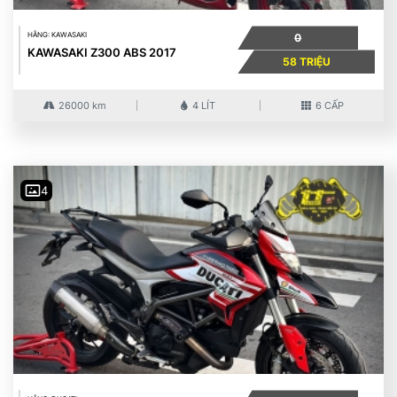
HÃNG: KAWASAKI
0
KAWASAKI Z300 ABS 2017
58 TRIỆU
26000 km
4 LÍT
6 CẤP
4