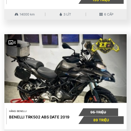
14000 km
3 LÍT
6 CẤP
4
HÃNG: BENELLI
95 TRIỆU
BENELLI TRK502 ABS DATE 2019
89 TRIỆU