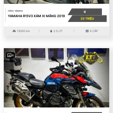
HÃNG: YAMAHA
0
YAMAHA R15V3 XÁM XI MĂNG 2019
33 TRIỆU
13000 km
2.5 LÍT
6 CẤP
4