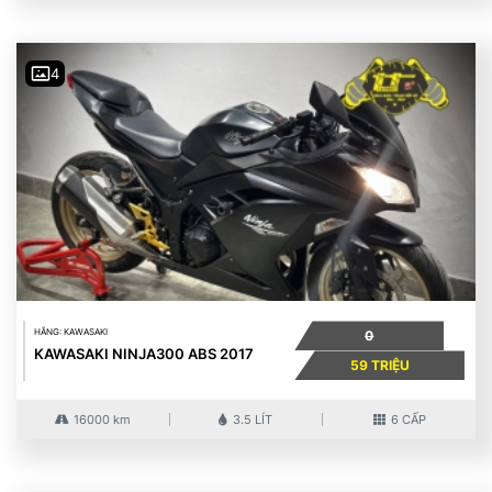
4
HÃNG: KAWASAKI
0
KAWASAKI NINJA300 ABS 2017
59 TRIỆU
16000 km
3.5 LÍT
6 CẤP