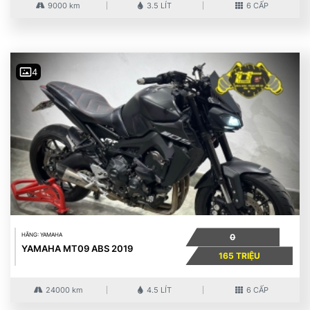
9000 km
3.5 LÍT
6 CẤP
4
HÃNG: YAMAHA
0
YAMAHA MT09 ABS 2019
165 TRIỆU
24000 km
4.5 LÍT
6 CẤP