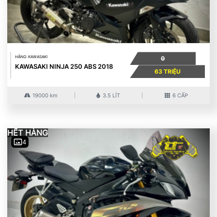
HÃNG: KAWASAKI
0
KAWASAKI NINJA 250 ABS 2018
63 TRIỆU
19000 km
3.5 LÍT
6 CẤP
HẾT HÀNG
4