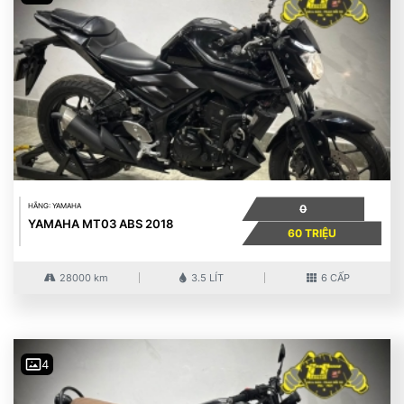
HÃNG: YAMAHA
0
YAMAHA MT03 ABS 2018
60 TRIỆU
28000 km
3.5 LÍT
6 CẤP
4