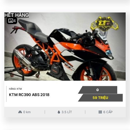
HẾT HÀNG
4
HÃNG: KTM
0
KTM RC390 ABS 2018
59 TRIỆU
0 km
3.5 LÍT
6 CẤP