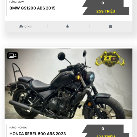
HÃNG: BMW
0
BMW GS1200 ABS 2015
259 TRIỆU
0 km
4
HÃNG: HONDA
0
HONDA REBEL 500 ABS 2023
133 TRIỆU