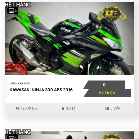
HẾT HÀNG
4
HÃNG: KAWASAKI
0
KAWASAKI NINJA 300 ABS 2016
57 TRIỆU
19000 km
3.5 LÍT
6 CẤP
HẾT HÀNG
4