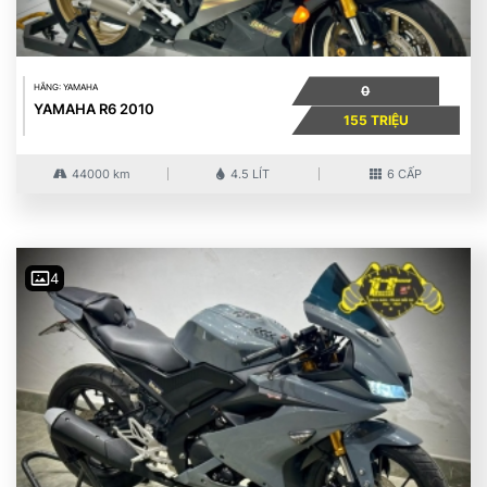
HÃNG: YAMAHA
0
YAMAHA R6 2010
155 TRIỆU
44000 km
4.5 LÍT
6 CẤP
4