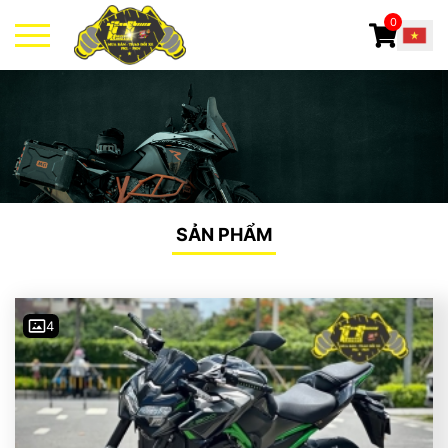
0
SẢN PHẨM
4