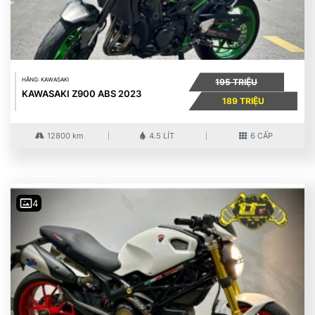
HÃNG: KAWASAKI
195 TRIỆU
KAWASAKI Z900 ABS 2023
189 TRIỆU
12800 km
4.5 LÍT
6 CẤP
4