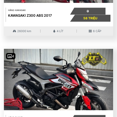
HÃNG: KAWASAKI
0
KAWASAKI Z300 ABS 2017
58 TRIỆU
26000 km
4 LÍT
6 CẤP
4