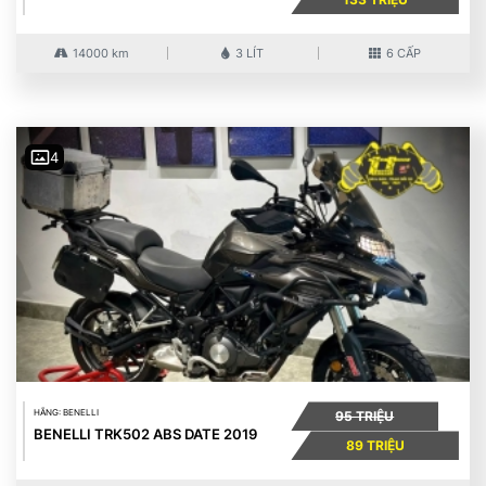
14000 km
3 LÍT
6 CẤP
4
HÃNG: BENELLI
95 TRIỆU
BENELLI TRK502 ABS DATE 2019
89 TRIỆU