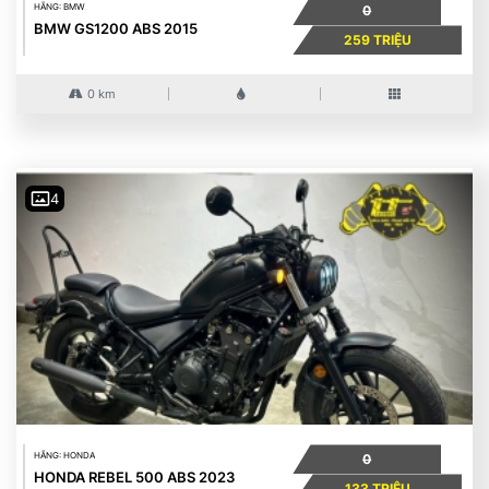
HÃNG: BMW
0
BMW GS1200 ABS 2015
259 TRIỆU
0 km
4
HÃNG: HONDA
0
HONDA REBEL 500 ABS 2023
133 TRIỆU