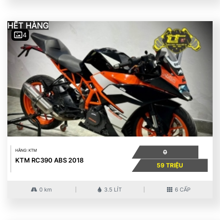
HẾT HÀNG
4
HÃNG: KTM
0
KTM RC390 ABS 2018
59 TRIỆU
0 km
3.5 LÍT
6 CẤP