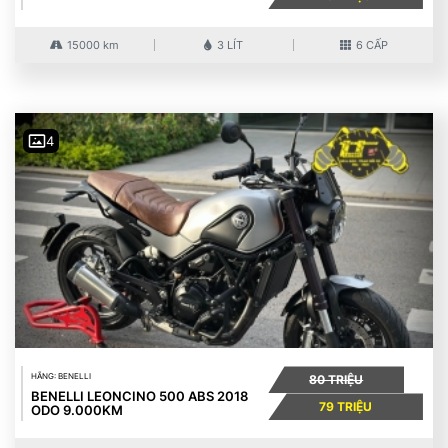
15000 km
3 LÍT
6 CẤP
4
HÃNG: BENELLI
80 TRIỆU
BENELLI LEONCINO 500 ABS 2018
79 TRIỆU
ODO 9.000KM