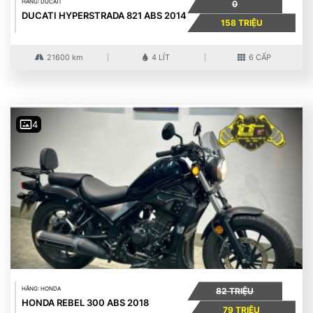
HÃNG: DUCATI
0
DUCATI HYPERSTRADA 821 ABS 2014
158 TRIỆU
21600 km
4 LÍT
6 CẤP
4
HÃNG: HONDA
82 TRIỆU
HONDA REBEL 300 ABS 2018
79 TRIỆU