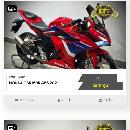
4
HÃNG: HONDA
0
HONDA CBR150R ABS 2021
39 TRIỆU
11000 km
2.5 LÍT
6 CẤP
4