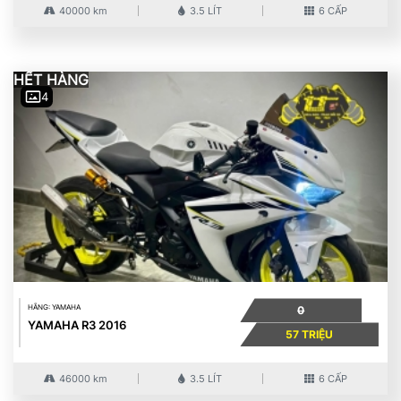
40000 km
3.5 LÍT
6 CẤP
HẾT HÀNG
4
HÃNG: YAMAHA
0
YAMAHA R3 2016
57 TRIỆU
46000 km
3.5 LÍT
6 CẤP