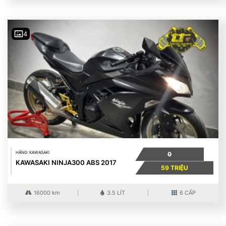
4
HÃNG: KAWASAKI
0
KAWASAKI NINJA300 ABS 2017
59 TRIỆU
16000 km
3.5 LÍT
6 CẤP