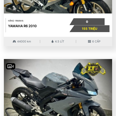
HÃNG: YAMAHA
0
YAMAHA R6 2010
155 TRIỆU
44000 km
4.5 LÍT
6 CẤP
4