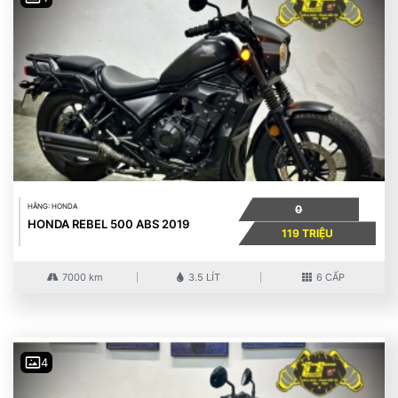
HÃNG: HONDA
0
HONDA REBEL 500 ABS 2019
119 TRIỆU
7000 km
3.5 LÍT
6 CẤP
4