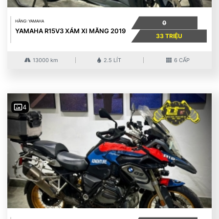
HÃNG: YAMAHA
0
YAMAHA R15V3 XÁM XI MĂNG 2019
33 TRIỆU
13000 km
2.5 LÍT
6 CẤP
4