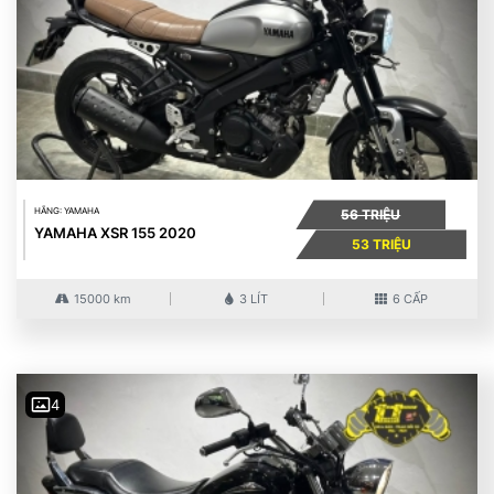
HÃNG: YAMAHA
56 TRIỆU
YAMAHA XSR 155 2020
53 TRIỆU
15000 km
3 LÍT
6 CẤP
4