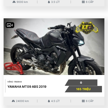
9000 km
3.5 LÍT
6 CẤP
4
HÃNG: YAMAHA
0
YAMAHA MT09 ABS 2019
165 TRIỆU
24000 km
4.5 LÍT
6 CẤP