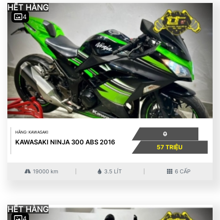
HẾT HÀNG
4
HÃNG: KAWASAKI
0
KAWASAKI NINJA 300 ABS 2016
57 TRIỆU
19000 km
3.5 LÍT
6 CẤP
HẾT HÀNG
4