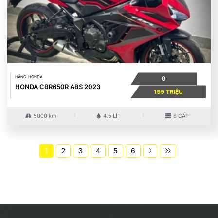
HÃNG: HONDA
0
HONDA CBR650R ABS 2023
199 TRIỆU
5000 km
4.5 LÍT
6 CẤP
1
2
3
4
5
6