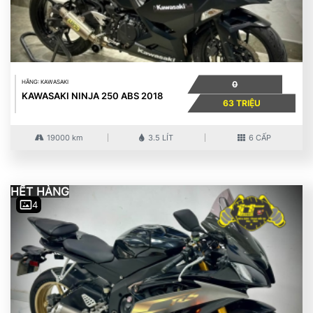
HÃNG: KAWASAKI
0
KAWASAKI NINJA 250 ABS 2018
63 TRIỆU
19000 km
3.5 LÍT
6 CẤP
HẾT HÀNG
4