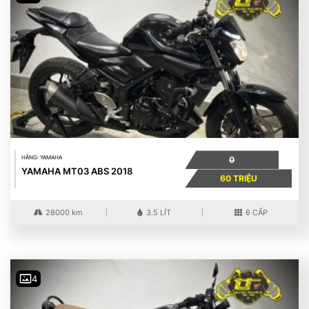
HÃNG: YAMAHA
0
YAMAHA MT03 ABS 2018
60 TRIỆU
28000 km
3.5 LÍT
6 CẤP
4