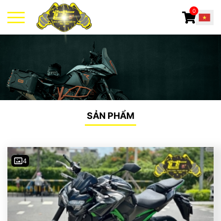
0
SẢN PHẨM
4